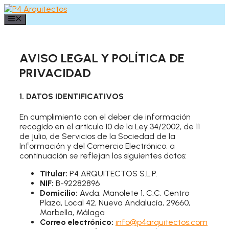
Skip
to
Menu
content
AVISO LEGAL Y POLÍTICA DE
PRIVACIDAD
1. DATOS IDENTIFICATIVOS
En cumplimiento con el deber de información
recogido en el artículo 10 de la Ley 34/2002, de 11
de julio, de Servicios de la Sociedad de la
Información y del Comercio Electrónico, a
continuación se reflejan los siguientes datos:
Titular:
P4 ARQUITECTOS S.L.P.
NIF:
B-92282896
Domicilio:
Avda. Manolete 1, C.C. Centro
Plaza, Local 42, Nueva Andalucía, 29660,
Marbella, Málaga
Correo electrónico:
info@p4arquitectos.com