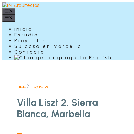
Saltar
al
Menú
contenido
Menú
Inicio
Estudio
Proyectos
Su casa en Marbella
Contacto
Inicio
Proyectos
Villa Liszt 2, Sierra
Blanca, Marbella