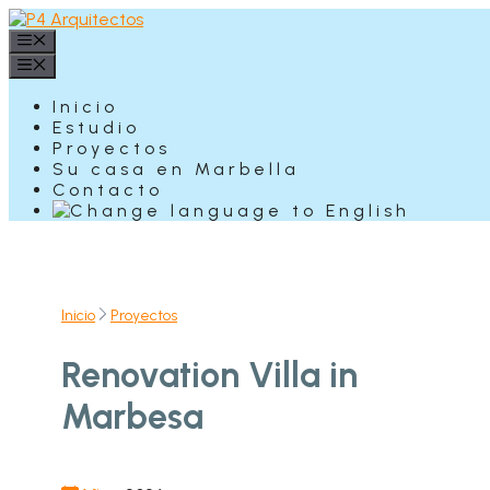
Saltar
al
Menú
contenido
Menú
Inicio
Estudio
Proyectos
Su casa en Marbella
Contacto
Inicio
Proyectos
Renovation Villa in
Marbesa